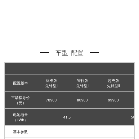
车型
配置
标准版
智行版
超充版
智
配置版本
先锋型Ⅰ
先锋型Ⅰ
先锋型Ⅱ
市场指导价
78900
80900
99900
（元）
电池电量
41.5
50.
（kWh）
基本参数