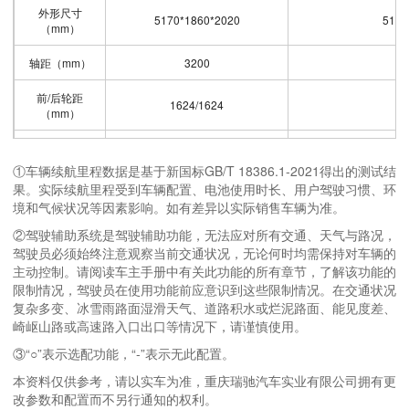
外形尺寸
5170*1860*2020
5170
（mm）
轴距（mm）
3200
前/后轮距
1624/1624
1
（mm）
车门数（个）
5
①车辆续航里程数据是基于新国标GB/T 18386.1-2021得出的测试结
座位数（个）
2
果。实际续航里程受到车辆配置、电池使用时长、用户驾驶习惯、环
境和气候状况等因素影响。如有差异以实际销售车辆为准。
最高车速
80
（km/h）
②驾驶辅助系统是驾驶辅助功能，无法应对所有交通、天气与路况，
驾驶员必须始终注意观察当前交通状况，无论何时均需保持对车辆的
后排车门开启
主动控制。请阅读车主手册中有关此功能的所有章节，了解该功能的
双侧滑门
形式
限制情况，驾驶员在使用功能前应意识到这些限制情况。在交通状况
复杂多变、冰雪雨路面湿滑天气、道路积水或烂泥路面、能见度差、
尾门开启形式
180°对开
崎岖山路或高速路入口出口等情况下，请谨慎使用。
③“○”表示选配功能，“-”表示无此配置。
货箱尺寸
3025*1750*1455
3025
（mm）
本资料仅供参考，请以实车为准，重庆瑞驰汽车实业有限公司拥有更
改参数和配置而不另行通知的权利。
货箱载货容积