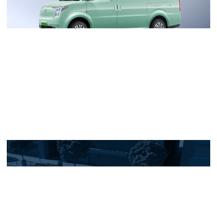
续航里程
252
（km）
电池组质保
8年或40万公里
8年
快充倍率
1C
20%-80%快充
45min
时间
慢充功率
●（3.3kW）
●
20%-100%慢
10.8h
充时间
底盘/转向
驱动形式
前置前驱
前悬架类型
麦弗逊独立悬架
麦弗
后悬架类型
钢板弹簧非独立悬架
钢板弹