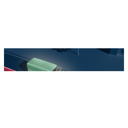
制动器形式
前后盘式
驻车制动类型
EPB电子手刹
E
转向系统
电子助力EPS
电
轮胎
195/75 R16LT
195
轮辋
钢轮
备胎
○ 全尺寸
主/被动安全
儿童座椅接口
–
胎压监测
–
●
–
上坡辅助
●
充电锁止
●
低速行人提醒
●