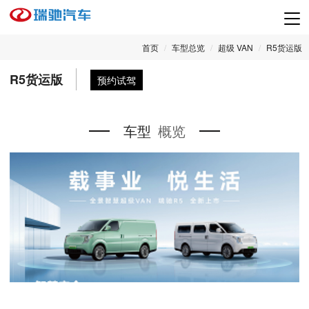
Tog
nav
首页
车型总览
超级 VAN
R5货运版
R5货运版
预约试驾
车型
概览