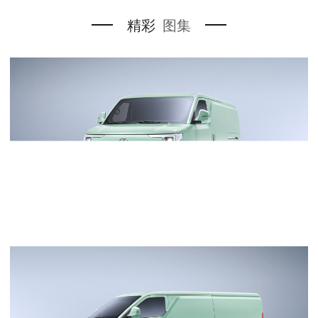
7.7
（m³）
精彩
图集
动力/三电
能源类型
纯电动
电机类型
永磁同步电机
永
电机布局
前置
峰值功率
70
（kW）
峰值扭矩
230
（N.m）
电池类型
磷酸铁锂
电池冷却形式
风冷
电池电量
41.5
50.
（kWh）
电池技术
—
巅峰