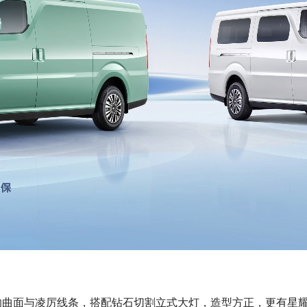
的曲面与凌厉线条，搭配钻石切割立式大灯，造型方正，更有星