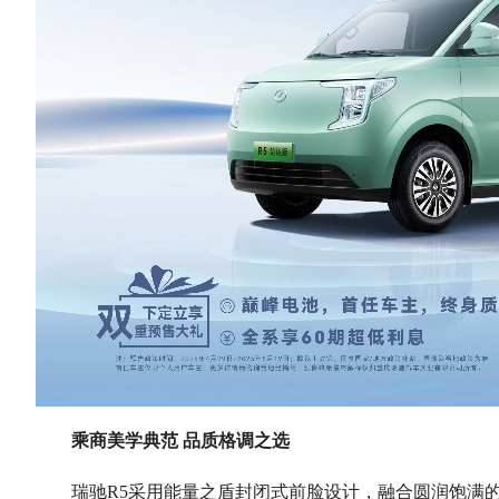
乘商美学典范
品质格调之选
瑞驰
R5采用能量之盾封闭式前脸设计，融合圆润饱满