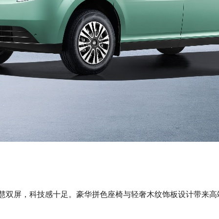
寸中控智慧双屏，科技感十足。豪华拼色座椅与轻奢木纹饰板设计带