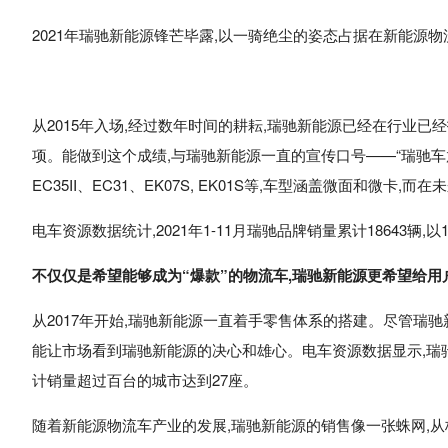
2021年
瑞驰
新能源锋芒毕露,以一骑绝尘的姿态占据在新能源物流
从2015年入场,经过数年时间的耕耘,瑞驰新能源已经在行业已
项。能做到这个成绩,与瑞驰新能源一直的宣传口号——“瑞驰车放
EC35II、EC31、EK07S, EK01S等,车型涵盖微面和微
电车资源数据统计,2021年1-11月瑞驰品牌销量累计18643辆
不仅仅是希望能够成为“爆款”的物流车,瑞驰新能源更希望给
从2017年开始,瑞驰新能源一直着手零售体系的搭建。尽管瑞
能让市场看到瑞驰新能源的决心和雄心。电车资源数据显示,瑞驰
计销量超过百台的城市达到27座。
随着新能源物流车产业的发展,瑞驰新能源的销售像一张蛛网,