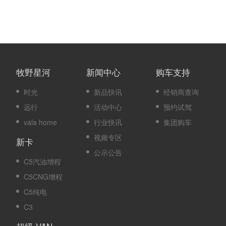
牧野星河
新闻中心
购车支持
时光
新品快讯
经销商查询
远行
活动中心
预约试驾
vala home
行业快讯
集团购车
视频专区
新卡
公示公告
C5汽油增程
C5CNG增程
C5纯电
C3