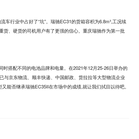
物流车行业中占好了“坑”。瑞驰EC31的货箱容积为6.8m³,工况续
期面对重货、硬货的司机用户有了更强的信心。重庆瑞驰作为第一批
搭配不同的电池品牌和电量。在2021年12月25-26日举办的
能源已与京东物流、顺丰快递、中国邮政、货拉拉等大型物流企业
又能否继承瑞驰EC35II在市场中的成绩,就让我们拭目以待吧。