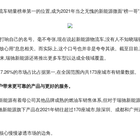
车销量榜单第一的位置,成为2021年当之无愧的新能源微面“榜一哥”
经打响自己的名号。毫不夸张,现在说起新能源物流车,没有人不知晓瑞
心用”息息相关。而实际上,这个口号也并非是夸夸其谈。截至目前,瑞驰新
卡,而在未来,瑞驰新能源还将推出更多车型以达成全领域覆盖。
,以17.26%的市场占比占据第一,在全国范围内共173座城市有销量数据。
用户带来更可靠的产品与更好的服务。
驰新能源有着母公司其他品牌成熟的燃油车销售体系,但对于瑞驰新能
新能源旗下产品在2021年销往超过170座城市,除深圳、成都和广
从核心慢慢渗透市场的边角。