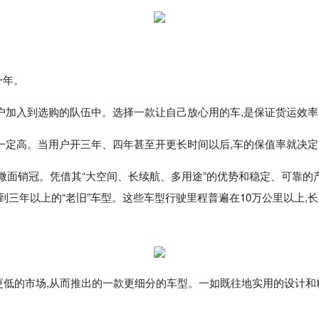
一年。
户加入到选购的队伍中。选择一款让自己放心用的车,是保证货运效
一定高。当用户开三年、四年甚至开更长时间以后,车的保值率就决
新能源微面销冠。凭借其“大空间、长续航、多用途”的优势和稳定、可
三年以上的“老旧”车型。这些车型行驶里程普遍在10万公里以上,长
更低的市场,从而推出的一款更细分的车型。一如既往地实用的设计和