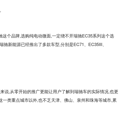
。
驰这个品牌,选购纯电动微面,一定绕不开瑞驰EC35系列这个选
能源已经推出了多款车型,分别是EC71、EC35III、
源来说,从零开始的推广更能让用户了解到瑞驰车的实际情况,也更
州这一类重点城市以外,也不乏天津、佛山、泉州和珠海等城市,累