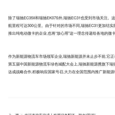
除了瑞驰EC35II和瑞驰EK07S外,瑞驰EC31也受到市场关注。
航里程可达300公里。由于针对的市场不同,瑞驰EC31更加结
推出纯电动微卡的企业,也将“放心用”这一理念传递给各地的微
作为新能源物流车市场领军企业,瑞驰新能源并未止步不前,它正在
第五届中国新能源物流车绿色城配大会上,瑞驰新能源携旗下瑞驰
达成战略合作,积极响应国家号召,大力在全国范围内推广新能源物