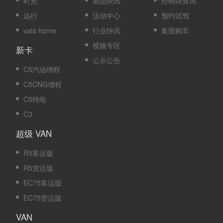
时光
新品快讯
经销商查询
远行
活动中心
预约试驾
m）
vala home
行业快讯
集团购车
视频专区
新卡
公示公告
C5汽油增程
C5CNG增程
C5纯电
C3
超级 VAN
R5客运版
R5货运版
EC75客运版
EC75货运版
VAN