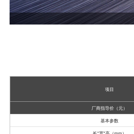
项目
厂商指导价（元）
基本参数
长*宽*高（mm）