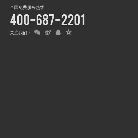
全国免费服务热线
工况续航里程（CLTC)（k
400-687-2201
电池容量（kWh）
关注我们：
电池组质保
电池加热功能
底盘转向
驱动方式
前悬架类型
后悬架类型
助力类型
车体结构