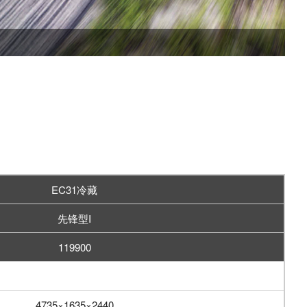
EC31冷藏
先锋型I
119900
4735×1635×2440