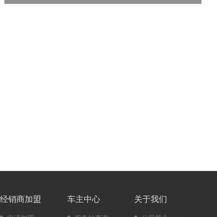
-
-
-
永磁同步电机
磷酸铁锂
60
220
-
-
1
经销商加盟
车主中心
关于我们
横置