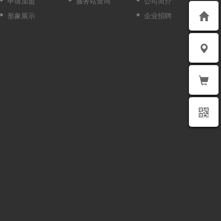
申请加盟
服务站查询
公司简介
形象展示
企业招聘
275
38.64
8年或40万公里
●
后置后驱
麦弗逊独立悬架
纵置钢板弹簧非独立悬架
电子助力（EPS）
承载式车身