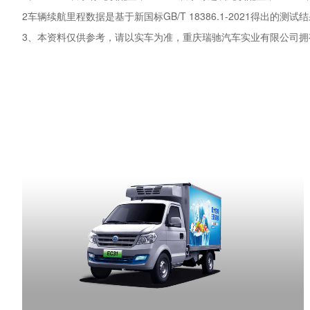
车门数(个)
2车辆续航里程数据是基于新国标GB/T 18386.1-2021
座位数(个)
3、本资料仅供参考，请以实车为准，重庆瑞驰汽车实业有限公司
货箱尺寸（mm）
载货容积（m³）
额定载质量（kg）
最高车速（km/h）
接近角（°）
离去角（°）
动力
发动机型号
最大功率（kW）